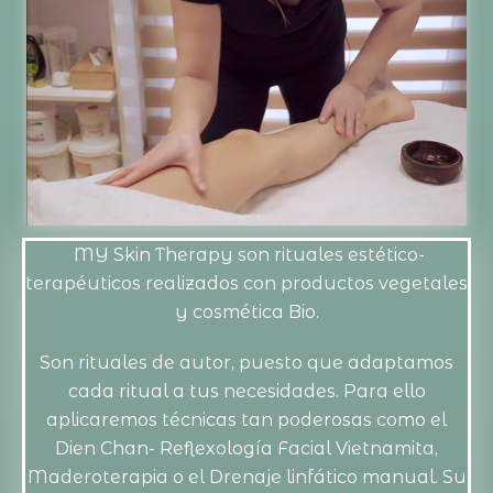
MY Skin Therapy son rituales estético-
terapéuticos realizados con productos vegetales
y cosmética Bio.
Son rituales de autor, puesto que adaptamos
cada ritual a tus necesidades. Para ello
aplicaremos técnicas tan poderosas como el
Dien Chan- Reflexología Facial Vietnamita,
Maderoterapia o el Drenaje linfático manual. Su