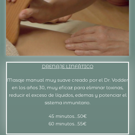
DRENAJE LINFÁTICO
Masaje manual muy suave creado por el Dr. Vodder
en los años 30, muy eficaz para eliminar toxinas,
reducir el exceso de líquidos, edemas y potenciar el
sistema inmunitario.
45 minutos…50€
60 minutos…55€