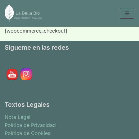
Saltar
al
contenido
[woocommerce_checkout]
Sígueme en las redes
Textos Legales
Nota Legal
Política de Privacidad
Política de Cookies